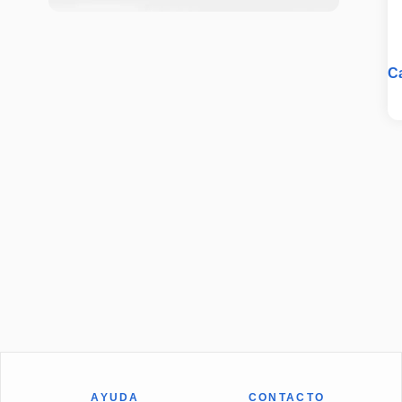
C
A
AYUDA
CONTACTO